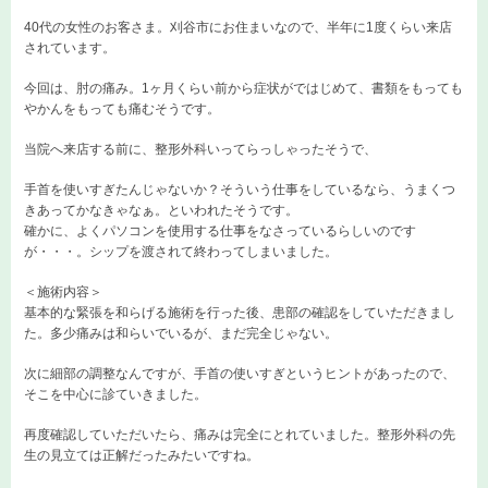
40代の女性のお客さま。刈谷市にお住まいなので、半年に1度くらい来店
されています。
今回は、肘の痛み。1ヶ月くらい前から症状がではじめて、書類をもっても
やかんをもっても痛むそうです。
当院へ来店する前に、整形外科いってらっしゃったそうで、
手首を使いすぎたんじゃないか？そういう仕事をしているなら、うまくつ
きあってかなきゃなぁ。といわれたそうです。
確かに、よくパソコンを使用する仕事をなさっているらしいのです
が・・・。シップを渡されて終わってしまいました。
＜施術内容＞
基本的な緊張を和らげる施術を行った後、患部の確認をしていただきまし
た。多少痛みは和らいでいるが、まだ完全じゃない。
次に細部の調整なんですが、手首の使いすぎというヒントがあったので、
そこを中心に診ていきました。
再度確認していただいたら、痛みは完全にとれていました。整形外科の先
生の見立ては正解だったみたいですね。