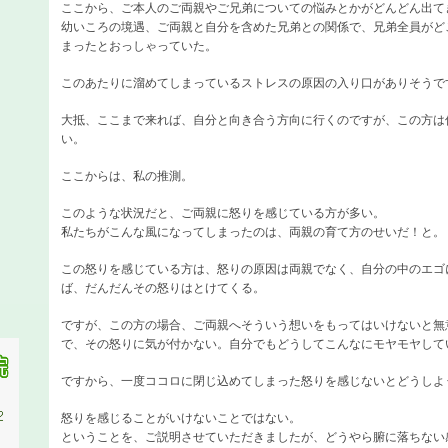
ここから、ご本人のご両親やご兄弟についての悩みとかがどんどん出て
幼いころの境遇、ご両親と自分を含めた兄弟との関係で、兄弟全員がど
まったとおっしゃっていた。
このあたりに溜めてしまっているストレスの原因の入り口がありそうで
大抵、ここまで来れば、自分と向き合う方向に行くのですが、この方は
い。
ここからは、私の推測。
このような状況だと、ご両親に怒りを感じている方が多い。
私たちがこんな風になってしまったのは、両親の育て方のせいだ！と。
この怒りを感じている方は、怒りの原因は両親でなく、自分の中のエゴ
ば、だんだんその怒りはとけてくる。
ですが、この方の場合、ご両親へそういう想いをもってはいけないと無
で、その怒りに気が付かない。自分でもどうしてこんなにモヤモヤして
ですから、一度ココロに閉じ込めてしまった怒りを感じないとどうしよ
怒りを感じることがいけないことではない。
ということを、ご説明させていただきましたが、どうやら腑に落ちない