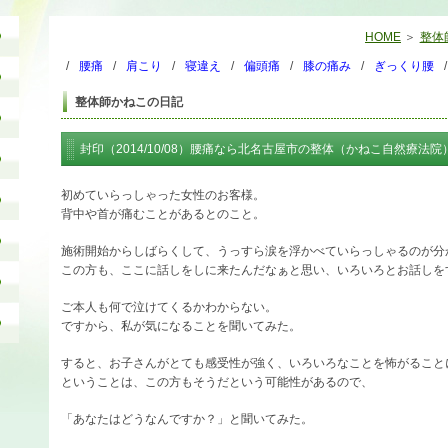
HOME
整体師
腰痛
肩こり
寝違え
偏頭痛
膝の痛み
ぎっくり腰
整体師かねこの日記
封印（2014/10/08）腰痛なら北名古屋市の整体（かねこ自然療法院
初めていらっしゃった女性のお客様。
背中や首が痛むことがあるとのこと。
施術開始からしばらくして、うっすら涙を浮かべていらっしゃるのが分
この方も、ここに話しをしに来たんだなぁと思い、いろいろとお話しを
ご本人も何で泣けてくるかわからない。
ですから、私が気になることを聞いてみた。
すると、お子さんがとても感受性が強く、いろいろなことを怖がること
ということは、この方もそうだという可能性があるので、
「あなたはどうなんですか？」と聞いてみた。