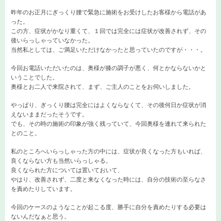
昨年のお正月にぎっくり腰で緊急に施術をお受けしたお客様から電話があ
った。
この方、症状がかなり重くて、１回では完全には症状が改善されず、その
後いらっしゃっていなかった。
当然私としては、ご満足いただけなかったと思っていたのですが・・・。
今回お電話いただいたのは、奥様が膝の調子が悪く、何とかならないかと
いうことでした。
奥様とお二人で来院されて、まず、ご主人のことをお伺いしました。
やっぱり、ぎっくり腰は完全にはよくならなくて、その後何日か症状が消
えないままだったそうです。
でも、その時の施術の印象が強く残っていて、今回奥様を連れて来られた
とのこと。
私のところへいらっしゃった方の中には、症状が良くなった方もいれば、
良くならない方も当然いらっしゃる。
良くなられた方については置いておいて、
やはり、改善されず、二度と来なくなった時には、自分の技術の至らなさ
を責めたりしています。
今回のケースのようなことが起こる度、勝手に自分を責めたりする必要は
ないんだなぁと思う。