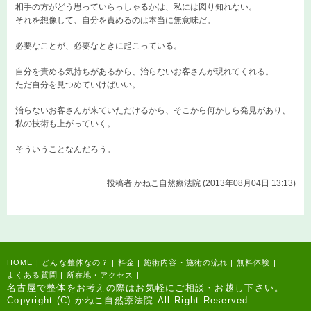
相手の方がどう思っていらっしゃるかは、私には図り知れない。
それを想像して、自分を責めるのは本当に無意味だ。
必要なことが、必要なときに起こっている。
自分を責める気持ちがあるから、治らないお客さんが現れてくれる。
ただ自分を見つめていけばいい。
治らないお客さんが来ていただけるから、そこから何かしら発見があり、
私の技術も上がっていく。
そういうことなんだろう。
投稿者
かねこ自然療法院 (2013年08月04日 13:13)
HOME
|
どんな整体なの？
|
料金
|
施術内容・施術の流れ
|
無料体験
|
よくある質問
|
所在地・アクセス
|
名古屋で整体をお考えの際はお気軽にご相談・お越し下さい。
Copyright (C) かねこ自然療法院 All Right Reserved.