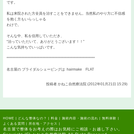
です。
私は来院された方全員を治すことをできません。当然私のやり方に不信感
を抱く方もいらっしゃる
わけで。
そんな中、私を信用していただき、
“治っていただいて、ありがとうございます！！”
こんな気持ちでいっぱいです。
***********************************************************
名古屋の ブライダルシェービングは
hairmake FLAT
投稿者
かねこ自然療法院 (2012年01月21日 15:29)
HOME
|
どんな整体なの？
|
料金
|
施術内容・施術の流れ
|
無料体験
|
よくある質問
|
所在地・アクセス
|
名古屋で整体をお考えの際はお気軽にご相談・お越し下さい。