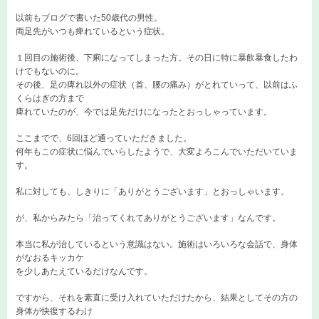
以前もブログで書いた50歳代の男性。
両足先がいつも痺れているという症状。
１回目の施術後、下痢になってしまった方。その日に特に暴飲暴食したわ
けでもないのに。
その後、足の痺れ以外の症状（首、腰の痛み）がとれていって、以前はふ
くらはぎの方まで
痺れていたのが、今では足先だけになったとおっしゃっています。
ここまでで、6回ほど通っていただきました。
何年もこの症状に悩んでいらしたようで、大変よろこんでいただいていま
す。
私に対しても、しきりに「ありがとうございます」とおっしゃいます。
が、私からみたら「治ってくれてありがとうございます」なんです。
本当に私が治しているという意識はない。施術はいろいろな会話で、身体
がなおるキッカケ
を少しあたえているだけなんです。
ですから、それを素直に受け入れていただけたから、結果としてその方の
身体が快復するわけ