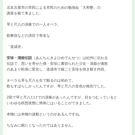
北名古屋市の市民による市民のための勉強会「大和塾」の
講座を観て来ました。
琴と尺八の演奏での一人オペラ。
歌舞伎などの演目で有名な
「道成寺」
安珍・清姫伝説
（あんちんきよひめでんせつ）は紀州に伝わる
伝説で、思いを寄せた僧・安珍に裏切られた少女・清姫が激怒
のあまり蛇身に変化し、道成寺で鐘ごと安珍を焼き殺す内容。
オペラも琴も尺八も生で観るのは初めて。
歌もすばらしかったんですが、琴と尺八の音色が格別でした。
2部で琴と尺八だけでの演奏があったんですが、目をつむっていると
いわゆる瞑想状態に簡単にはいることができました。
本物には本物の波動というのがあるんですね。
ちなみに眠たくなったのではありません。