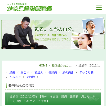
HOME
整体師かねこの日記
道成寺（2011/11/03）【整体 名古屋 腰痛 偏頭痛 肩こり ぎっくり腰 ヘルニア 五十肩】
腰痛
肩こり
寝違え
偏頭痛
膝の痛み
ぎっくり腰
ヘルニア
その他
整体師かねこの日記
道成寺（2011/11/03）【整体 名古屋 腰痛 偏頭痛 肩こり ぎ
っくり腰 ヘルニア 五十肩】