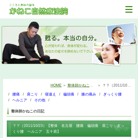
HOME
整体師かねこの日記
？？（2011/10/23）【整体 名古屋 腰痛 偏頭痛 肩こり ぎっくり腰 ヘルニア 五十肩】
腰痛
肩こり
寝違え
偏頭痛
膝の痛み
ぎっくり腰
ヘルニア
その他
整体師かねこの日記
？？（2011/10/23）【整体 名古屋 腰痛 偏頭痛 肩こり ぎっ
くり腰 ヘルニア 五十肩】