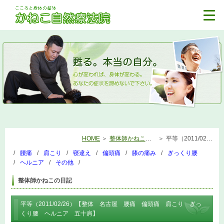
HOME
整体師かねこの日記
平等（2011/02/26）【整体 名古屋 腰痛 偏頭痛 肩こり ぎっくり腰 ヘルニア 五十肩】
腰痛
肩こり
寝違え
偏頭痛
膝の痛み
ぎっくり腰
ヘルニア
その他
整体師かねこの日記
平等（2011/02/26）【整体 名古屋 腰痛 偏頭痛 肩こり ぎっ
くり腰 ヘルニア 五十肩】