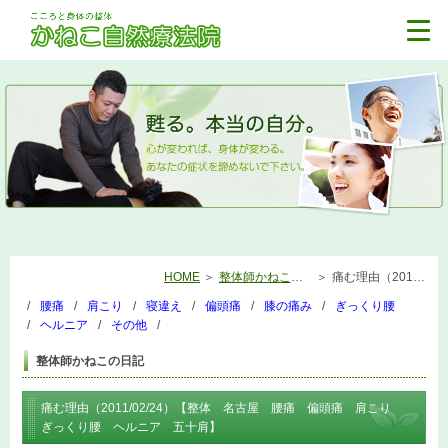
HOME
整体師かねこの日記
痛む理由（2011/02/24）【整体 名古屋 腰痛 偏頭痛 肩こり ぎっくり腰 ヘルニア 五十肩】
腰痛
肩こり
寝違え
偏頭痛
膝の痛み
ぎっくり腰
ヘルニア
その他
整体師かねこの日記
痛む理由（2011/02/24）【整体 名古屋 腰痛 偏頭痛 肩こり
ぎっくり腰 ヘルニア 五十肩】