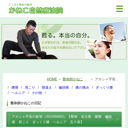
HOME
整体師かねこの日記
アカシャ宇宙の叡智（2010/09/03）【整体 名古屋 腰痛 偏頭痛 肩こり ぎっくり腰 ヘルニア 五十肩】
腰痛
肩こり
寝違え
偏頭痛
膝の痛み
ぎっくり腰
ヘルニア
その他
整体師かねこの日記
アカシャ宇宙の叡智（2010/09/03）【整体 名古屋 腰痛 偏頭
痛 肩こり ぎっくり腰 ヘルニア 五十肩】